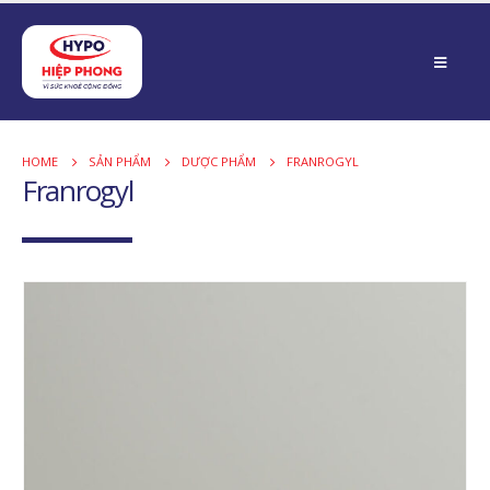
HOME
SẢN PHẨM
DƯỢC PHẨM
FRANROGYL
Franrogyl