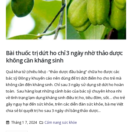
Bài thuốc trị dứt ho chỉ 3 ngày nhờ thảo dược
không cần kháng sinh
Quả kha tử (chiêu liêu) - “thảo dược đầu bảng” chữa ho được các
bác sỹ Đông y khuyến cáo nên dùng để trị dứt điểm ho cho trẻ mà
không cần đến kháng sinh. Chỉ sau 3 ngày sử dụng sẽ dứt ho hoàn
toàn. Sau hàng loạt những cảnh báo của bác sỹ chuyên khoa nhi
về tình trạng lạm dụng kháng sinh điều trị ho, tiêu đờm, sốt… cho trẻ
gây nguy hại đến sức khỏe, trên các diễn đàn sức khỏe, bà mẹ Việt
chia sẻ bí quyết trị ho sau 3 ngày chỉ bằng thảo dược...
Tháng 1 7, 2024
Cẩm nang sức khỏe