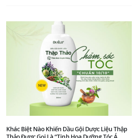
Khác Biệt Nào Khiến Dầu Gội Dược Liệu Thập
Thảo Được Gọi Là “Tinh Hoa Dưỡng Tóc Á