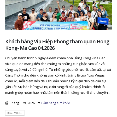
Khách hàng Vip Hiệp Phong tham quan Hong
Kong- Ma Cao 04.2026
Chuyến hành trình 5 ngày 4 đêm khám phá Hồng Kông - Ma Cao
vừa qua đã mang đến cho chúng ta những cung bậc cảm xúc vô
cùng tuyệt vời và đáng nhớ. Từ những góc phố rực rỡ, sầm uất tại xứ
Cảng Thơm cho đến không gian cổ kính, tráng lệ của "Las Vegas
châu Á", mỗi điểm đến đều ghi dấu những kỷ niệm đẹp đẽ của sự
gắn kết. Sự hào hứng và nụ cười rạng rỡ của quý khách chính là
mảnh ghép hoàn hảo nhất làm nên thành công rực rỡ cho chuyến...
Tháng 5 29, 2026
Cẩm nang sức khỏe
READ MORE...