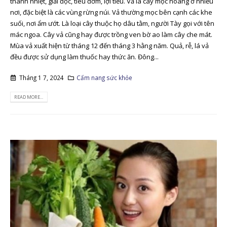
thanh nhiệt, giải độc, tiêu đờm, lợi tiểu. Vả là cây mọc hoang ở nhiều
nơi, đặc biệt là các vùng rừng núi. Vả thường mọc bên cạnh các khe
suối, nơi ẩm ướt. Là loại cây thuộc họ dâu tằm, người Tày gọi với tên
mác ngoa. Cây vả cũng hay được trồng ven bờ ao làm cây che mát.
Mùa vả xuất hiện từ tháng 12 đến tháng 3 hằng năm. Quả, rễ, lá vả
đều được sử dụng làm thuốc hay thức ăn. Đông...
Tháng 1 7, 2024
Cẩm nang sức khỏe
READ MORE...