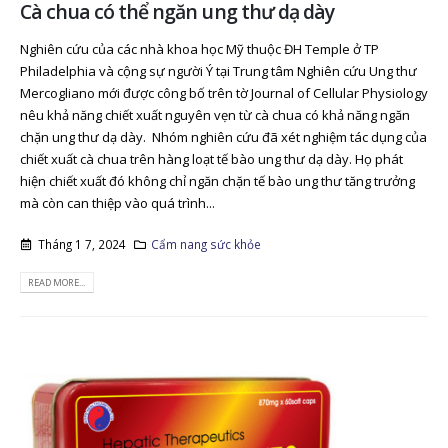
Cà chua có thể ngăn ung thư dạ dày
Nghiên cứu của các nhà khoa học Mỹ thuộc ĐH Temple ở TP
Philadelphia và cộng sự người Ý tại Trung tâm Nghiên cứu Ung thư
Mercogliano mới được công bố trên tờ Journal of Cellular Physiology
nêu khả năng chiết xuất nguyên vẹn từ cà chua có khả năng ngăn
chặn ung thư dạ dày. Nhóm nghiên cứu đã xét nghiệm tác dụng của
chiết xuất cà chua trên hàng loạt tế bào ung thư dạ dày. Họ phát
hiện chiết xuất đó không chỉ ngăn chặn tế bào ung thư tăng trưởng
mà còn can thiệp vào quá trình...
Tháng 1 7, 2024
Cẩm nang sức khỏe
READ MORE...