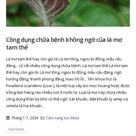
Công dụng chữa bệnh không ngờ của lá mơ
tam thể
Lá mơ tam thể hay còn gọi là Lá mơ lông, ngưu bì đống, mẫu cẩu
đằng... có rất nhiều công dụng chữa bệnh. Lá mơ tam thể Lá mơ tam
thể hay còn gọi là: Lá mơ lông, ngưu bì đống, mẫu cẩu đằng, ngũ
hương đằng, thanh phong đằng, mao hồ lô... Tên khoa học là
Peaderia scandens (Lour.), là một loại cây leo mọc hoang hoặc được
trồng làm hàng rào nhiều nơi ở nước ta. Loại lá mơ này chứa nhiều
công dụng thần kỳ khó có thể ngờ: Sát khuẩn, diệt khuẩn lỵ amip và
simela là hai khuẩn...
Tháng 1 7, 2024
Cẩm nang sức khỏe
READ MORE...