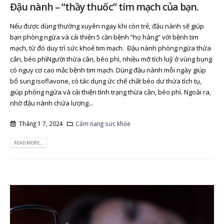
Đậu nành – “thầy thuốc” tim mạch của bạn.
Nếu được dùng thường xuyên ngay khi còn trẻ, đậu nành sẽ giúp
bạn phòng ngừa và cải thiện 5 căn bệnh “họ hàng” với bệnh tim
mạch, từ đó duy trì sức khoẻ tim mạch. Đậu nành phòng ngừa thừa
cân, béo phìNgười thừa cân, béo phì, nhiều mỡ tích luỹ ở vùng bụng
có nguy cơ cao mắc bệnh tim mạch. Dùng đậu nành mỗi ngày giúp
bổ sung isoflavone, có tác dụng ức chế chất béo dư thừa tích tụ,
giúp phòng ngừa và cải thiện tình trạng thừa cân, béo phì. Ngoài ra,
nhờ đậu nành chứa lượng...
Tháng 1 7, 2024
Cẩm nang sức khỏe
READ MORE...