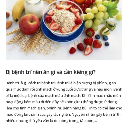
Bị bệnh trĩ nên ăn gì và cần kiêng gì?
Bệnh trĩ là gì, cách trị bệnh trĩ Bệnh trĩ là hiện tượng bị phình, giãn
quá mức đám rối tĩnh mạch ở vùng cuối trực tràng và hậu môn. Bệnh
trĩ là một loại bệnh của mạch máu tĩnh mạch. Khi tĩnh mạch hậu môn
hoạt động kém máu đi đến đây sẽ không lưu thông được, ứ đọng
làm cho tĩnh mạch giãn, phình ra. Bệnh nặng búi Trĩ to có thể làm cho
máu đông lại thành cục gây tắc nghẽn. Nguyên nhân gây bệnh trĩ thì
nhiều nhưng chủ yếu vẫn là do nóng trong, táo bón,...