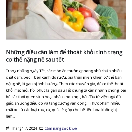
Những điều cần làm để thoát khỏi tình trạng
cơ thể nặng nề sau tết
Trong những ngày Tết, các món ăn thường phong phú chứa nhiều
chất đạm, béo... bên cạnh đó rượu, bia triền miên khiến cơ thể bạn
nặng nề, lá gan bị ảnh hưởng. Theo các chuyên gia, để cơ thể thoát
khỏi mệt mỏi, hồi phục lá gan sau Tết chúng ta cần nhanh chóng loại
bỏ các thói quen sinh hoạt phản khoa học, bắt đầu từ việc ngủ đủ
giấc, ăn uống điều độ và tăng cường vận động. Thực phẩm nhiều
chất xơ từ các loại rau, củ, quả sẽ giúp cho hệ tiêu hóa không bị
làm...
Tháng 1 7, 2024
Cẩm nang sức khỏe