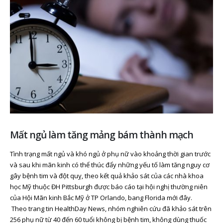
Mất ngủ làm tăng mảng bám thành mạch
Tình trạng mất ngủ và khó ngủ ở phụ nữ vào khoảng thời gian trước
và sau khi mãn kinh có thể thúc đẩy những yếu tố làm tăng nguy cơ
gây bệnh tim và đột quỵ, theo kết quả khảo sát của các nhà khoa
học Mỹ thuộc ĐH Pittsburgh được báo cáo tại hội nghị thường niên
của Hội Mãn kinh Bắc Mỹ ở TP Orlando, bang Florida mới đây.
Theo trang tin HealthDay News, nhóm nghiên cứu đã khảo sát trên
256 phụ nữ từ 40 đến 60 tuổi không bị bệnh tim, không dùng thuốc