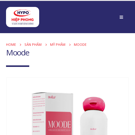
HOME
SẢN PHẨM
MỸ PHẨM
MOODE
Moode