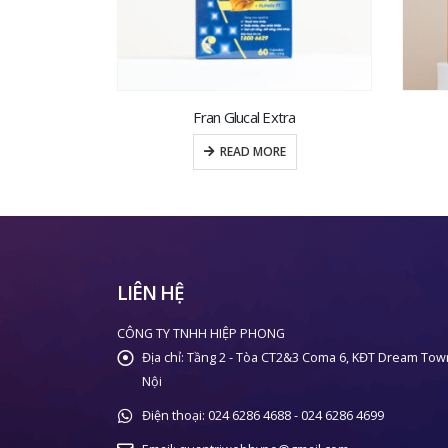
tra
Élo-Glutathion 365
RE
READ MORE
LIÊN HỆ
CÔNG TY TNHH HIỆP PHONG
Địa chỉ:
Tầng 2 - Tòa CT2&3 Coma 6, KĐT Dream Tow
Nội
Điện thoại:
024 6286 4688 - 024 6286 4699