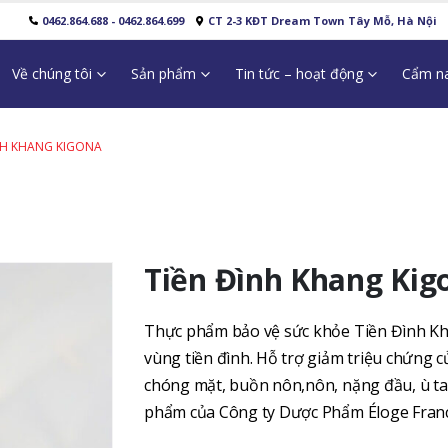
0462.864.688 - 0462.864.699
CT 2-3 KĐT Dream Town Tây Mỗ, Hà Nội
Về chúng tôi
Sản phẩm
Tin tức – hoạt động
Cẩm na
NH KHANG KIGONA
Tiền Đình Khang Kig
Thực phẩm bảo vệ sức khỏe Tiền Đình Kh
vùng tiền đình. Hỗ trợ giảm triệu chứng c
chóng mặt, buồn nôn,nôn, nặng đầu, ù tai
phẩm của Công ty Dược Phẩm Éloge Franc