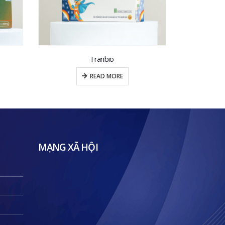
Élo khan viên ngậm ho thảo mộc
READ MORE
MẠNG XÃ HỘI