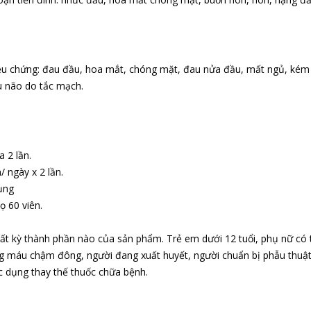
ệu chứng: đau đầu, hoa mắt, chóng mặt, đau nửa đầu, mất ngủ, kém tập 
u não do tắc mạch.
a 2 lần.
/ ngày x 2 lần.
dụng
ọ 60 viên.
t kỳ thành phần nào của sản phẩm. Trẻ em dưới 12 tuổi, phụ nữ có t
g máu chậm đông, người đang xuất huyết, người chuẩn bị phẫu thuật h
c dụng thay thế thuốc chữa bệnh.