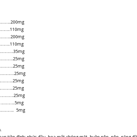
……..200mg
…..110mg
……..200mg
…..110mg
………….35mg
………….25mg
………….25mg
………….25mg
………..25mg
………..25mg
………….25mg
……………..5mg
………….. 5mg
.
oạn tiền đình: nhức đầu, hoa mắt chóng mặt, buồn nôn, nôn, nặng đầu