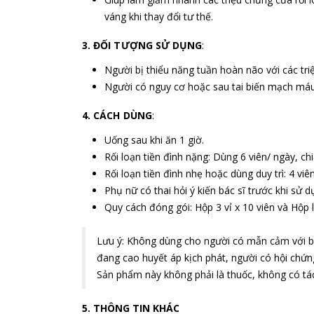
váng khi thay đổi tư thế.
3. ĐỐI TƯỢNG SỬ DỤNG
:
Người bị thiểu năng tuần hoàn não với các tri
Người có nguy cơ hoặc sau tai biến mạch má
4. CÁCH DÙNG
:
Uống sau khi ăn 1 giờ.
Rối loạn tiền đình nặng: Dùng 6 viên/ ngày, chi
Rối loạn tiền đình nhẹ hoặc dùng duy trì: 4 viên
Phụ nữ có thai hỏi ý kiến bác sĩ trước khi sử 
Quy cách đóng gói: Hộp 3 vỉ x 10 viên và Hộp l
Lưu ý: Không dùng cho người có mẫn cảm với bấ
đang cao huyết áp kịch phát, người có hội chứn
Sản phẩm này không phải là thuốc, không có tá
5. THÔNG TIN KHÁC