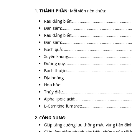
1. THÀNH PHẦN:
Mỗi viên nén chứa:
Rau đắng biển:…………………………………………………
Đan sâm:……………………………………………………………
Rau đắng biển:…………………………………………………
Đan sâm:……………………………………………………………
Bạch quả:………………………………………………………
Xuyên khung:…………………………………………………
Đương quy:……………………………………………………
Bạch thược:……………………………………………………
Địa hoàng:………………………………………………………
Hoa hòe:…………………………………………………………
Thủy điệt:………………………………………………………
Alpha lipoic acid: …………………………………………
L-Carnitine fumarat:………………………………………
2. CÔNG DỤNG
:
Giúp tăng cường lưu thông máu vùng tiền đình
Giúp làm giảm nhanh các triệu chứng của rối l