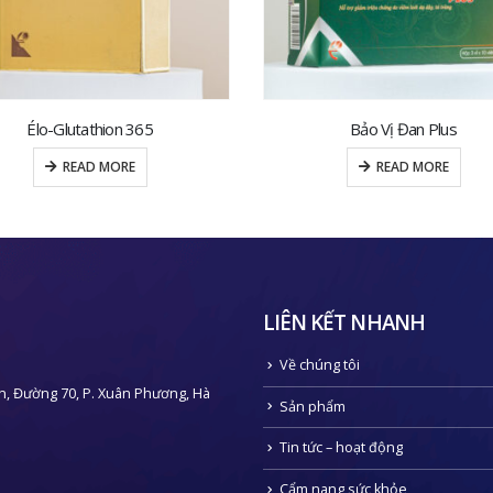
Bảo Vị Đan Plus
Franbio
READ MORE
READ MORE
LIÊN KẾT NHANH
Về chúng tôi
n, Đường 70, P. Xuân Phương, Hà
Sản phẩm
Tin tức – hoạt động
Cẩm nang sức khỏe