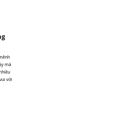
ng
 mênh
vậy mà
nhiều
ui với