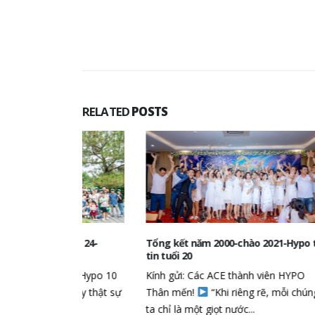
RELATED
POSTS
Bình 24-
Tổng kết năm 2000-chào 2021-Hypo tự
Chúc m
tin tuổi 20
Nam 1
 đi: Hypo 10
Kính gửi: Các ACE thành viên HYPO
Nhân n
n này thật sự
Thân mến!
“Khi riêng rẽ, mỗi chúng
13/10,
ta chỉ là một giọt nước...