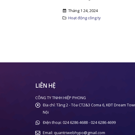
kính c
khách..
Tháng 1 24, 2024
Hoạt động công ty
Thán
Hoạt
LIÊN HỆ
CÔNG TY TNHH HIỆP PHONG
Địa chỉ:
Tầng 2 - Tòa CT2&3 Coma 6, KĐT Dream Tow
Nội
Điện thoại:
024 6286 4688 - 024 6286 4699
Email:
quantriwebhypo@gmail.com