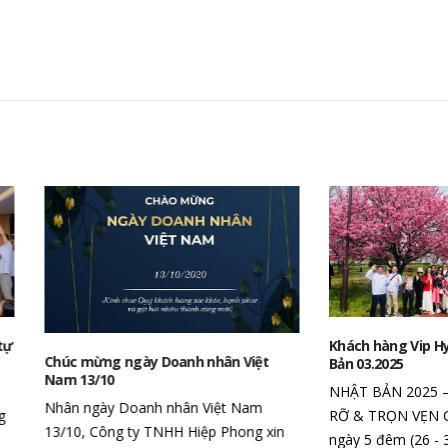
Khách hàng Vip Hypo tham qua
ừng ngày Doanh nhân Việt
Bản 03.2025
3/10
NHẬT BẢN 2025 – HÀNH TRÌN
gày Doanh nhân Việt Nam
RỠ & TRỌN VẸN Chuyến du xuâ
 Công ty TNHH Hiệp Phong xin
ngày 5 đêm (26 - 31/03/2025)...