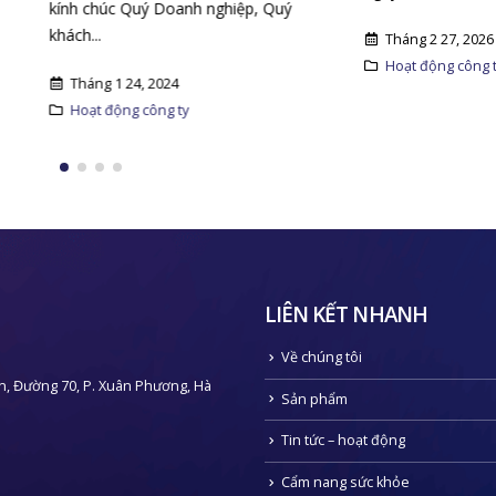
húc Quý Doanh nghiệp, Quý
.
Tháng 2 27, 2026
Hoạt động công ty
g 1 24, 2024
 động công ty
LIÊN KẾT NHANH
Về chúng tôi
n, Đường 70, P. Xuân Phương, Hà
Sản phẩm
Tin tức – hoạt động
Cẩm nang sức khỏe